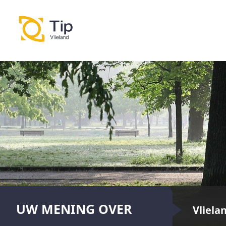
UW MENING OVER
Vliela