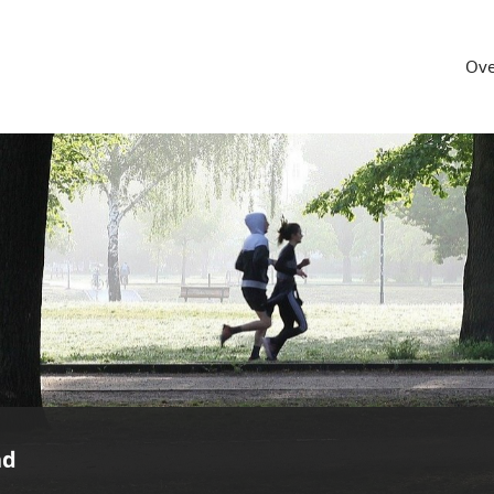
Ove
nd